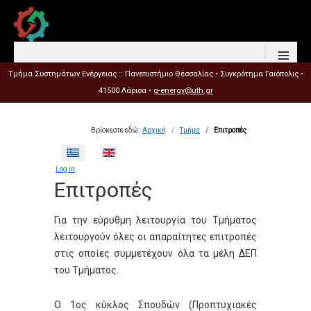
≡
Τμήμα Συστημάτων Ενέργειας :: Πανεπιστήμιο Θεσσαλίας • Συγκρότημα Γαιόπολις •
41500 Λάρισα •
g-energy@uth.gr
Βρίσκεστε εδώ:
Αρχική
Τμήμα
Επιτροπές
Επιλέξτε τη γλώσσα σας
Log in
Επιτροπές
Για την εύρυθμη λειτουργία του Τμήματος
λειτουργούν όλες οι απαραίτητες επιτροπές
στις οποίες συμμετέχουν όλα τα μέλη ΔΕΠ
του Τμήματος.
Ο 1ος κύκλος Σπουδών (Προπτυχιακές