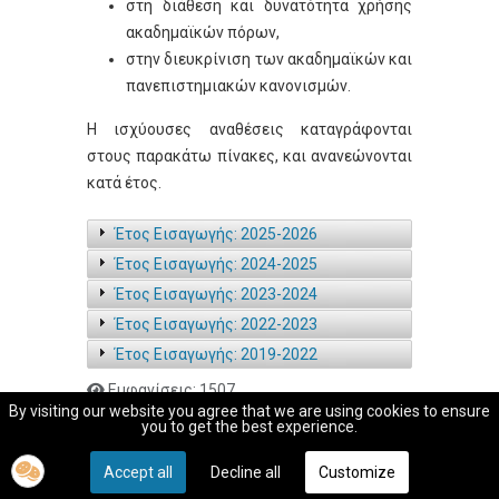
στη διάθεση και δυνατότητα χρήσης
ακαδημαϊκών πόρων,
στην διευκρίνιση των ακαδημαϊκών και
πανεπιστημιακών κανονισμών.
Η ισχύουσες αναθέσεις καταγράφονται
στους παρακάτω πίνακες, και ανανεώνονται
κατά έτος.
Έτος Εισαγωγής: 2025-2026
Έτος Εισαγωγής: 2024-2025
Έτος Εισαγωγής: 2023-2024
Έτος Εισαγωγής: 2022-2023
Έτος Εισαγωγής: 2019-2022
Εμφανίσεις: 1507
By visiting our website you agree that we are using cookies to ensure
you to get the best experience.
Copyright © 2026 ENERGY. Με την επιφύλαξη κάθε δικαιώματος.
Ο ιστότοπος χρησιμοποιεί γραφικά και κώδικα ελεύθερα πνευμετικών
Accept all
Decline all
Customize
δικαιωμάτων και έχει κατασκευαστεί με μηδενικό κόστος για το Τμήμα.