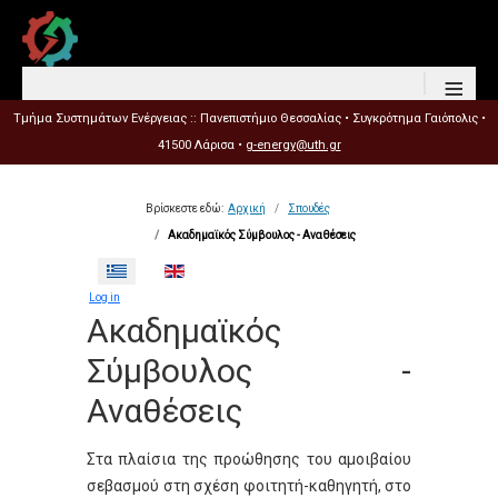
≡
Τμήμα Συστημάτων Ενέργειας :: Πανεπιστήμιο Θεσσαλίας • Συγκρότημα Γαιόπολις •
41500 Λάρισα •
g-energy@uth.gr
Βρίσκεστε εδώ:
Αρχική
Σπουδές
Ακαδημαϊκός Σύμβουλος - Αναθέσεις
Επιλέξτε τη γλώσσα σας
Log in
Ακαδημαϊκός
Σύμβουλος -
Αναθέσεις
Στα πλαίσια της προώθησης του αμοιβαίου
σεβασμού στη σχέση φοιτητή-καθηγητή, στο